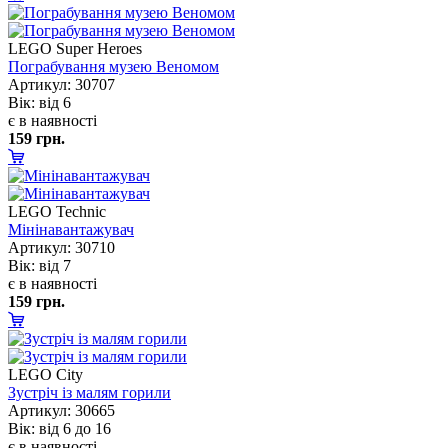
LEGO Super Heroes
Пограбування музею Веномом
Артикул: 30707
ік: від 6
є в наявності
159 грн.
LEGO Technic
Мінінавантажувач
Артикул: 30710
ік: від 7
є в наявності
159 грн.
LEGO City
Зустріч із малям горили
Артикул: 30665
ік: від 6 до 16
є в наявності