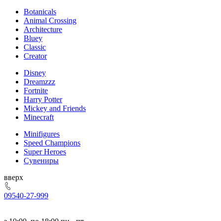
Botanicals
Animal Crossing
Architecture
Bluey
Classic
Creator
Disney
Dreamzzz
Fortnite
Harry Potter
Mickey and Friends
Minecraft
Minifigures
Speed Champions
Super Heroes
Сувениры
ерх
095
40-27-999