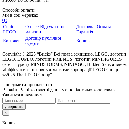
з
10:00
по
18:00 пн - пт
Способи оплати
Ми в соц мережах
Серії
О нас / Відгуки про
Доставка. Оплата.
LEGO
магазин
Гарантія.
Договір публічної
Контакті
Кошик
оферти
Copyright © 2025 “Bricks” Всі права захищено. LEGO, логотип
LEGO, DUPLO, логотип FRIENDS, логотип MINIFIGURES
(мініфігурки), MINDSTORMS, NINJAGO, Hidden Side, а також
мініфігурки є торговими марками корпорації LEGO Group.
©2025 The LEGO Group"
Повідомити про наявність
кажіть Ваші контактні дані і ми повідомимо коли товар
з'явиться в наявності
×
Кошик