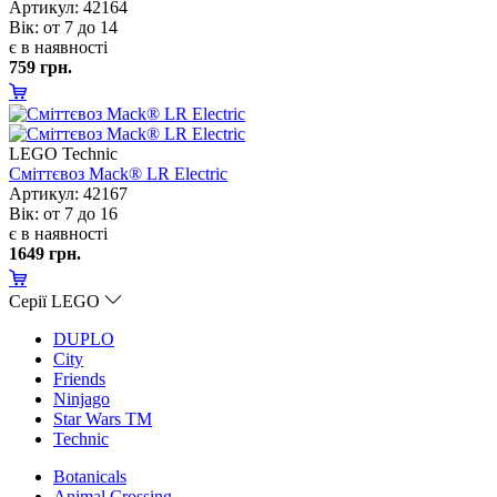
Артикул: 42164
ік: от 7 до 14
є в наявності
759 грн.
LEGO Technic
Сміттєвоз Mack® LR Electric
Артикул: 42167
ік: от 7 до 16
є в наявності
1649 грн.
Серії LEGO
DUPLO
City
Friends
Ninjago
Star Wars TM
Technic
Botanicals
Animal Crossing