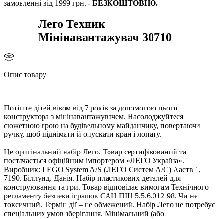
замовленні від 1999 грн. -
БЕЗКОШТОВНО.
Лего Техник
Мінінавантажувач 30710
Опис товару
Потіште дітей віком від 7 років за допомогою цього
конструктора з мінінавантажувачем. Насолоджуйтеся
сюжетною грою на будівельному майданчику, повертаючи
ручку, щоб піднімати й опускати кран і лопату.
Це оригінальний набір Лего. Товар сертифікований та
постачається офіційним імпортером «ЛЕГО Україна».
иробник: LEGO System A/S (ЛЕГО Систем А/С) Ааств 1,
7190. Біллунд. Данія. Набір пластикових деталей для
конструювання та гри. Товар відповідає вимогам Технічного
регламенту безпеки іграшок САН ПІН 5.5.6.012-98. Чи не
токсичний. Термін дії – не обмежений. Набір Лего не потребує
спеціальних умов зберігання. Мінімальний (або