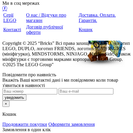
Ми в соц мережах
Серії
О нас / Відгуки про
Доставка. Оплата.
LEGO
магазин
Гарантія.
Договір публічної
Контакті
Кошик
оферти
Copyright © 2025 “Bricks” Всі права захищено. LEGO, логотип
LEGO, DUPLO, логотип FRIENDS, логотип MINIFIGURES
(мініфігурки), MINDSTORMS, NINJAGO, Hidden Side, а також
мініфігурки є торговими марками корпорації LEGO Group.
©2025 The LEGO Group"
Повідомити про наявність
кажіть Ваші контактні дані і ми повідомимо коли товар
з'явиться в наявності
×
Кошик
Продовжити покупки
Оформити замовлення
Замовлення в один клік