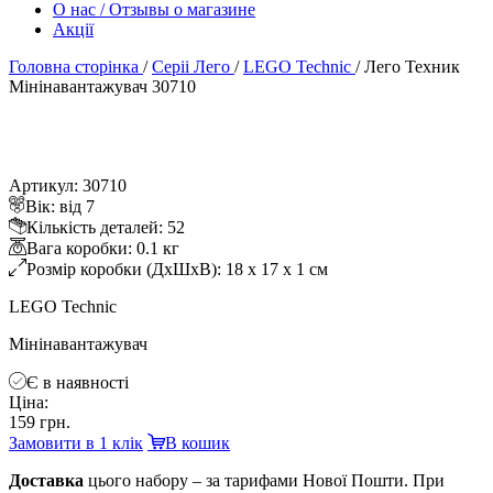
О нас / Отзывы о магазине
Акції
Головна сторінка
/
Серіі Лего
/
LEGO Technic
/
Лего Техник
Мінінавантажувач 30710
Артикул: 30710
ік: від 7
Кількість деталей: 52
ага коробки: 0.1 к
Розмір коробки (ДхШхВ): 18 x 17 x 1 см
LEGO Technic
Мінінавантажувач
Є в наявності
Ціна:
159 грн.
Замовити в 1 клік
кошик
Доставка
цього набору – за тарифами Нової Пошти. При