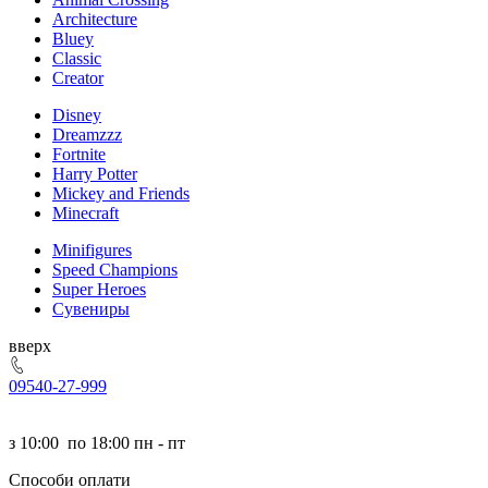
Architecture
Bluey
Classic
Creator
Disney
Dreamzzz
Fortnite
Harry Potter
Mickey and Friends
Minecraft
Minifigures
Speed Champions
Super Heroes
Сувениры
ерх
095
40-27-999
з
10:00
по
18:00 пн - пт
Способи оплати