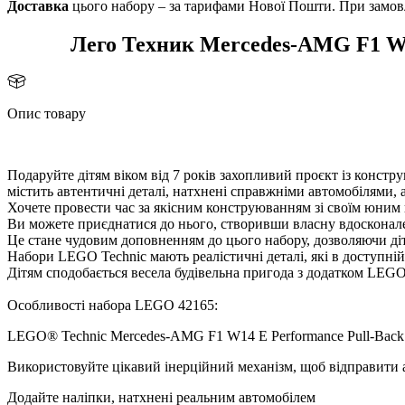
Доставка
цього набору – за тарифами Нової Пошти. При замовл
Лего Техник Mercedes-AMG F1 W1
Опис товару
Подаруйте дітям віком від 7 років захопливий проєкт із конс
містить автентичні деталі, натхнені справжніми автомобілями,
Хочете провести час за якісним конструюванням зі своїм юни
и можете приєднатися до нього, створивши власну вдосконале
Це стане чудовим доповненням до цього набору, дозволяючи д
Набори LEGO Technic мають реалістичні деталі, які в доступні
Дітям сподобається весела будівельна пригода з додатком LEGO 
Особливості набора LEGO 42165:
LEGO® Technic Mercedes-AMG F1 W14 E Performance Pull-Back д
икористовуйте цікавий інерційний механізм, щоб відправити 
Додайте наліпки, натхнені реальним автомобілем