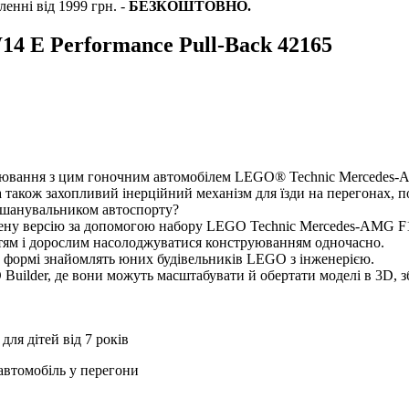
енні від 1999 грн. -
БЕЗКОШТОВНО.
4 E Performance Pull-Back 42165
труювання з цим гоночним автомобілем LEGO® Technic Mercedes-A
 а також захопливий інерційний механізм для їзди на перегонах,
м шанувальником автоспорту?
ну версію за допомогою набору LEGO Technic Mercedes-AMG F1 W
ітям і дорослим насолоджуватися конструюванням одночасно.
й формі знайомлять юних будівельників LEGO з інженерією.
Builder, де вони можуть масштабувати й обертати моделі в 3D, з
ля дітей від 7 рокі
автомобіль у перегони