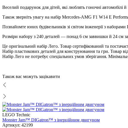
еселий подарунок для дітей, які люблять гоночні автомобілі й
Також зверніть увагу на набір Mercedes-AMG F1 W14 E Performa
Познайомте юних будівельників зі світом інженерії з наборам
Розміри набору з 240 деталей — понад 6 см заввишки й 24 см 
Це оригінальний набір Лего. Товар сертифікований та постача
Набір пластикових деталей для конструювання та гри. Товар ві
Набір Лего не потребує спеціальних умов зберігання. Мінімаль
Також вас можуть зацікавити
LEGO Technic
Monster Jam™ DIGatron™ з інерційним двигуном
Артикул: 42199