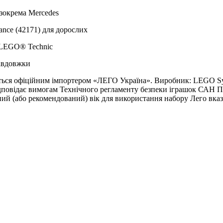
 зокрема Mercedes
nce (42171) для дорослих
и LEGO® Technic
завдовжки
ється офіційним імпортером «ЛЕГО Україна». Виробник: LEGO Sys
дповідає вимогам Технічного регламенту безпеки іграшок САН ПІН
ний (або рекомендований) вік для використання набору Лего вказ