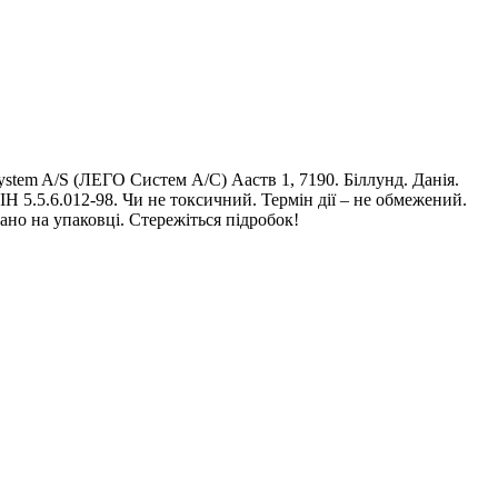
tem A/S (ЛЕГО Систем А/С) Ааств 1, 7190. Біллунд. Данія.
 5.5.6.012-98. Чи не токсичний. Термін дії – не обмежений.
ано на упаковці. Стережіться підробок!