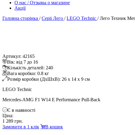
О нас / Отзывы о магазине
Акції
Головна сторінка
/
Серіі Лего
/
LEGO Technic
/
Лего Техник Mer
Артикул: 42165
ік: від 7 до 16
Кількість деталей: 240
ага коробки: 0.8 к
Розмір коробки (ДхШхВ): 26 x 14 x 9 см
LEGO Technic
Mercedes-AMG F1 W14 E Performance Pull-Back
Є в наявності
Ціна:
1 289 грн.
Замовити в 1 клік
кошик