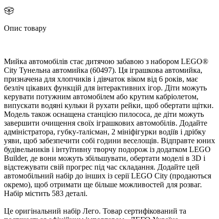
Опис товару
Мийка автомобілів стає дитячою забавою з набором LEGO®
City Тунельна автомийка (60497). Ця іграшкова автомийка,
призначена для хлопчиків і дівчаток віком від 6 років, має
езліч цікавих функцій для інтерактивних ігор. Діти можуть
керувати потужним автомобілем або крутим кабріолетом,
ипускати водяні кульки й рухати рейки, щоб обертати щітки.
Модель також оснащена станцією пилососа, де діти можуть
завершити очищення своїх іграшкових автомобілів. Додайте
адміністратора, губку-талісман, 2 мініфігурки водіїв і дрібку
уяви, щоб забезпечити собі години веселощів. Відправте юних
удівельників і інтуїтивну творчу подорож із додатком LEGO
Builder, де вони можуть збільшувати, обертати моделі в 3D і
ідстежувати свій прогрес під час складання. Додайте цей
автомобільний набір до інших із серії LEGO City (продаються
окремо), щоб отримати ще більше можливостей для розваг.
Набір містить 583 деталі.
Це оригінальний набір Лего. Товар сертифікований та