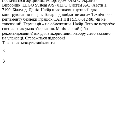
постачається офіційним імпортером «ЛЕГО Україна».
иробник: LEGO System A/S (ЛЕГО Систем А/С) Ааств 1,
7190. Біллунд. Данія. Набір пластикових деталей для
конструювання та гри. Товар відповідає вимогам Технічного
регламенту безпеки іграшок САН ПІН 5.5.6.012-98. Чи не
токсичний. Термін дії – не обмежений. Набір Лего не потребує
спеціальних умов зберігання. Мінімальний (або
рекомендований) вік для використання набору Лего вказано
на упаковці. Стережіться підробок!
Також вас можуть зацікавити