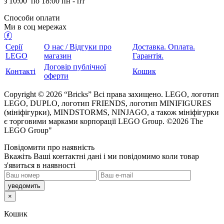
з
10:00
по
18:00 пн - пт
Способи оплати
Ми в соц мережах
Серії
О нас / Відгуки про
Доставка. Оплата.
LEGO
магазин
Гарантія.
Договір публічної
Контакті
Кошик
оферти
Copyright © 2026 “Bricks” Всі права захищено. LEGO, логотип
LEGO, DUPLO, логотип FRIENDS, логотип MINIFIGURES
(мініфігурки), MINDSTORMS, NINJAGO, а також мініфігурки
є торговими марками корпорації LEGO Group. ©2026 The
LEGO Group"
Повідомити про наявність
кажіть Ваші контактні дані і ми повідомимо коли товар
з'явиться в наявності
×
Кошик