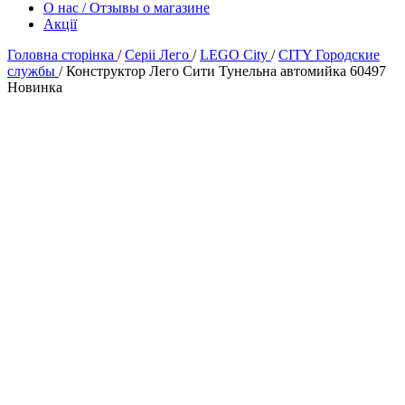
О нас / Отзывы о магазине
Акції
Головна сторінка
/
Серіі Лего
/
LEGO City
/
CITY Городские
службы
/
Конструктор Лего Сити Тунельна автомийка 60497
Новинка