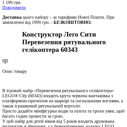
1 199 грн.
Повідомити
Доставка
цього набору – за тарифами Нової Пошти. При
замовленні від 1999 грн. -
БЕЗКОШТОВНО.
Конструктор Лего Сити
Перевезення рятувального
елікоптера 60343
Опис товару
ігровий набір «Перевезення рятувального гелікоптера»
LEGO® City (60343) входить крута червона вантажівка з
платформою-причепом на шарнірі та сигнальними вогнями, а
також іграшковий рятувальний вертоліт.
Просто додайте мініфігурки водія та пілота та трохи уяви, що
агато годин провести за грою.
У цей набір для дітей віком від 5 років входить друкована
інструкція зі збирання, а у безкоштовному додатку LEGO