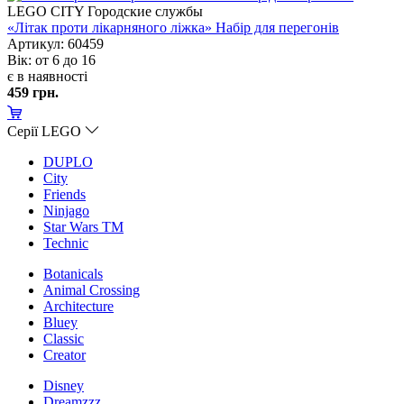
LEGO CITY Городские службы
«Літак проти лікарняного ліжка» Набір для перегоні
Артикул: 60459
ік: от 6 до 16
є в наявності
459 грн.
Серії LEGO
DUPLO
City
Friends
Ninjago
Star Wars TM
Technic
Botanicals
Animal Crossing
Architecture
Bluey
Classic
Creator
Disney
Dreamzzz