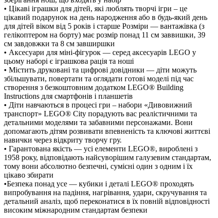
• Цікаві іграшки для дітей, які люблять творчі ігри – це
цікавий подарунок на день народження або в будь-який день
для дітей віком від 5 років і старше Розміри — вантажівка (з
елікоптером на борту) має розмір понад 11 см заввишки, 39
см завдовжки та 8 см завширшки
• Аксесуари для міні-фігурок — серед аксесуарів LEGO у
цьому наборі є іграшкова рація та ноші
• Містить друковані та цифрові довідники — діти можуть
збільшувати, повертати та оглядати готові моделі під час
створення з безкоштовним додатком LEGO® Building
Instructions для смартфонів і планшеті
• Діти навчаються в процесі гри – набори «Дивовижний
транспорт» LEGO® City порадують вас реалістичними та
детальними моделями та забавними персонажами. Вони
допомагають дітям розвивати впевненість та ключові життєві
навички через відкриту творчу гру.
• Гарантована якість — усі елементи LEGO®, вироблені з
1958 року, відповідають найсуворішим галузевим стандартам,
тому вони абсолютно безпечні, сумісні один з одним і їх
цікаво збирати
•Безпека понад усе — кубики і деталі LEGO® проходять
ипробування на падіння, нагрівання, удари, скручування та
детальний аналіз, щоб переконатися в їх повній відповідності
исоким міжнародним стандартам безпеки