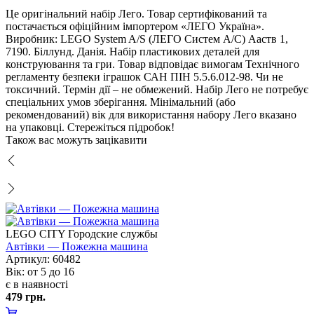
Це оригінальний набір Лего. Товар сертифікований та
постачається офіційним імпортером «ЛЕГО Україна».
иробник: LEGO System A/S (ЛЕГО Систем А/С) Ааств 1,
7190. Біллунд. Данія. Набір пластикових деталей для
конструювання та гри. Товар відповідає вимогам Технічного
регламенту безпеки іграшок САН ПІН 5.5.6.012-98. Чи не
токсичний. Термін дії – не обмежений. Набір Лего не потребує
спеціальних умов зберігання. Мінімальний (або
рекомендований) вік для використання набору Лего вказано
на упаковці. Стережіться підробок!
Також вас можуть зацікавити
LEGO CITY Городские службы
Автівки — Пожежна машина
Артикул: 60482
ік: от 5 до 16
є в наявності
479 грн.