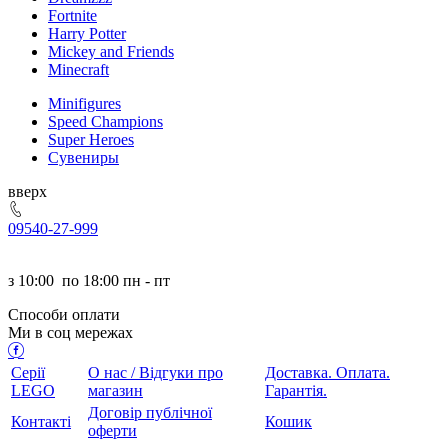
Fortnite
Harry Potter
Mickey and Friends
Minecraft
Minifigures
Speed Champions
Super Heroes
Сувениры
ерх
095
40-27-999
з
10:00
по
18:00 пн - пт
Способи оплати
Ми в соц мережах
Серії
О нас / Відгуки про
Доставка. Оплата.
LEGO
магазин
Гарантія.
Договір публічної
Контакті
Кошик
оферти