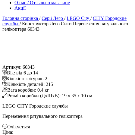
О нас / Отзывы о магазине
Акції
Головна сторінка
/
Серіі Лего
/
LEGO City
/
CITY Городские
службы
/
Конструктор Лего Сити Перевезення рятувального
елікоптера 60343
Артикул: 60343
ік: від 6 до 14
Кількість фігурок: 2
Кількість деталей: 215
ага коробки: 0.4 к
Розмір коробки (ДхШхВ): 19 x 35 x 10 см
LEGO CITY Городские службы
Перевезення рятувального гелікоптера
Очікується
Ціна: