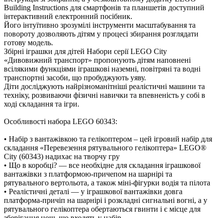
Building Instructions для смартфонів та планшетів доступний
інтерактивний електронний посібник.
Його інтуїтивно зрозумілі інструменти масштабування та
повороту дозволяють дітям у процесі збирання розглядати
отову модель.
Збірні іграшки для дітей Набори серії LEGO City
«Дивовижний транспорт» пропонують дітям наповнені
сілякими функціями іграшкові наземні, повітряні та водні
транспортні засоби, що пробуджують уяву.
Діти досліджують найрізноманітніші реалістичні машини та
техніку, розвиваючи фізичні навички та впевненість у собі
ході складання та ігри.
Особливості набора LEGO 60343:
• Набір з вантажівкою та гелікоптером – цей ігровий набір для
складання «Перевезення рятувального гелікоптера» LEGO®
City (60343) надихає на творчу гру
• Що в коробці? — все необхідне для складання іграшкової
антажівки з платформою-причепом на шарнірі та
рятувального вертольота, а також міні-фігурки водія та пілота
• Реалістичні деталі — у іграшкової вантажівки довга
платформа-причіп на шарнірі і розкладні сигнальні вогні, а у
рятувального гелікоптера обертаються гвинти і є місце для
зберігання нош, що входять у набір