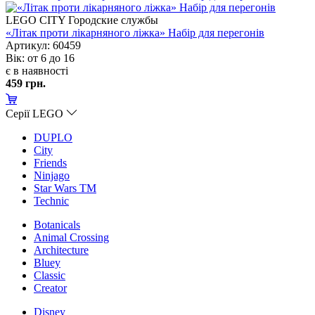
LEGO CITY Городские службы
«Літак проти лікарняного ліжка» Набір для перегоні
Артикул: 60459
ік: от 6 до 16
є в наявності
459 грн.
Серії LEGO
DUPLO
City
Friends
Ninjago
Star Wars TM
Technic
Botanicals
Animal Crossing
Architecture
Bluey
Classic
Creator
Disney