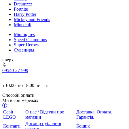
Dreamzzz
Fortnite
Harry Potter
Mickey and Friends
Minecraft
Minifigures
Speed Champions
Super Heroes
Сувениры
ерх
095
40-27-999
з
10:00
по
18:00 пн - пт
Способи оплати
Ми в соц мережах
Серії
О нас / Відгуки про
Доставка. Оплата.
LEGO
магазин
Гарантія.
Договір публічної
Контакті
Кошик
оферти