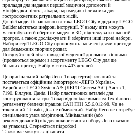
приладдя для надання першої медичної допомоги й
мініфігурки пілота, лікаря, парамедика і лижника для
остросюжетних рятувальних місій.
До цієї моделі іграшкового літака LEGO City в додатку LEGO
Builder містяться цифрові інструкції. У ньому діти можуть
масштабувати й обертати моделі в 3D, відстежувати власний
прогрес, а також досліджувати й зберігати інші ігрові набори.
Набори серії LEGO City пропонують насичені діями пригоди
для безмежних творчих розваг.
Поєднуйте цей літак швидкої медичної допомоги з іншими
(продаються окремо) з асортименту LEGO City для ще
ільших пригод. Набір містить 403 деталей.
Це оригінальний набір Лего. Товар сертифікований та
постачається офіційним імпортером «ЛЕГО Україна».
иробник: LEGO System A/S (ЛЕГО Систем А/С) Ааств 1,
7190. Біллунд. Данія. Набір пластикових деталей для
конструювання та гри. Товар відповідає вимогам Технічного
регламенту безпеки іграшок САН ПІН 5.5.6.012-98. Чи не
токсичний. Термін дії – не обмежений. Набір Лего не потребує
спеціальних умов зберігання. Мінімальний (або
рекомендований) вік для використання набору Лего вказано
на упаковці. Стережіться підробок!
Також вас можуть зацікавити