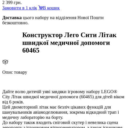
2 399 грн.
Замовити в 1 клік
кошик
Доставка
цього набору на відділення Нової Пошти
езкоштовно.
Конструктор Лего Сити Літак
швидкої медичної допомоги
60465
Опис товару
Дайте волю дитячій уяві завдяки ігровому набору LEGO®
City Літак швидкої медичної допомоги (60465) для дітей віком
ід 6 років.
Цей двомоторний літак має безліч цікавих функцій для
шанувальників авіамоделювання, зокрема відкидний трап і
медичну лабораторію на борту.
До набору також входить сніговий скутер і невелика сцена
аеропорту з іграшковим вітрогенератором, а також іграшкове