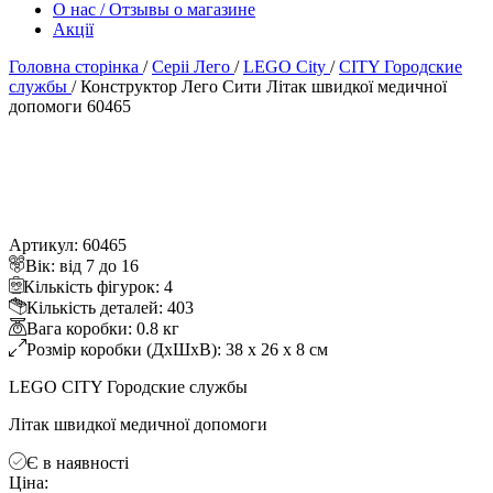
О нас / Отзывы о магазине
Акції
Головна сторінка
/
Серіі Лего
/
LEGO City
/
CITY Городские
службы
/
Конструктор Лего Сити Літак швидкої медичної
допомоги 60465
Артикул: 60465
ік: від 7 до 16
Кількість фігурок: 4
Кількість деталей: 403
ага коробки: 0.8 к
Розмір коробки (ДхШхВ): 38 x 26 x 8 см
LEGO CITY Городские службы
Літак швидкої медичної допомоги
Є в наявності
Ціна: