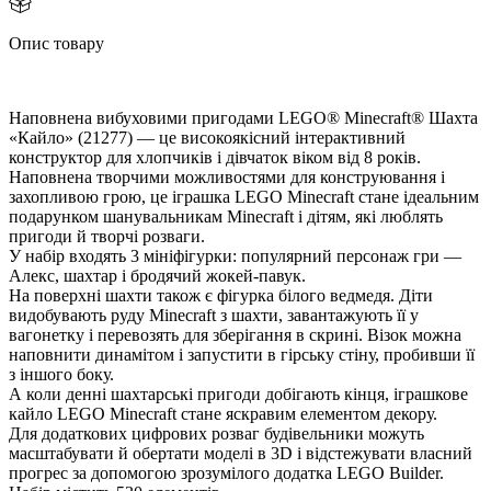
Опис товару
Наповнена вибуховими пригодами LEGO® Minecraft® Шахта
«Кайло» (21277) — це високоякісний інтерактивний
конструктор для хлопчиків і дівчаток віком від 8 років.
Наповнена творчими можливостями для конструювання і
захопливою грою, це іграшка LEGO Minecraft стане ідеальним
подарунком шанувальникам Minecraft і дітям, які люблять
пригоди й творчі розваги.
У набір входять 3 мініфігурки: популярний персонаж гри —
Алекс, шахтар і бродячий жокей-павук.
На поверхні шахти також є фігурка білого ведмедя. Діти
идобувають руду Minecraft з шахти, завантажують її у
агонетку і перевозять для зберігання в скрині. Візок можна
наповнити динамітом і запустити в гірську стіну, пробивши її
з іншого боку.
А коли денні шахтарські пригоди добігають кінця, іграшкове
кайло LEGO Minecraft стане яскравим елементом декору.
Для додаткових цифрових розваг будівельники можуть
масштабувати й обертати моделі в 3D і відстежувати власний
прогрес за допомогою зрозумілого додатка LEGO Builder.