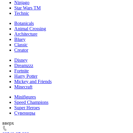
Ninjago
Star Wars TM
Technic
Botanicals
Animal Crossing
Architecture
Bluey
Classic
Creator
Disney
Dreamzzz
Fortnite
Harry Potter
Mickey and Friends
Minecraft
Minifigures
Speed Champions
Super Heroes
Сувениры
ерх