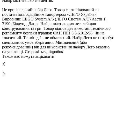
Набір містить 530 елементів.
Це оригінальний набір Лего. Товар сертифікований та
постачається офіційним імпортером «ЛЕГО Україна».
иробник: LEGO System A/S (ЛЕГО Систем А/С) Ааств 1,
7190. Біллунд. Данія. Набір пластикових деталей для
конструювання та гри. Товар відповідає вимогам Технічного
регламенту безпеки іграшок САН ПІН 5.5.6.012-98. Чи не
токсичний. Термін дії – не обмежений. Набір Лего не потребує
спеціальних умов зберігання. Мінімальний (або
рекомендований) вік для використання набору Лего вказано
на упаковці. Стережіться підробок!
Також вас можуть зацікавити