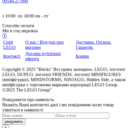
095
40-27-999
з
10:00
по
18:00 пн - пт
Способи оплати
Ми в соц мережах
Серії
О нас / Відгуки про
Доставка. Оплата.
LEGO
магазин
Гарантія.
Договір публічної
Контакті
Кошик
оферти
Copyright © 2025 “Bricks” Всі права захищено. LEGO, логотип
LEGO, DUPLO, логотип FRIENDS, логотип MINIFIGURES
(мініфігурки), MINDSTORMS, NINJAGO, Hidden Side, а також
мініфігурки є торговими марками корпорації LEGO Group.
©2025 The LEGO Group"
Повідомити про наявність
кажіть Ваші контактні дані і ми повідомимо коли товар
з'явиться в наявності
×