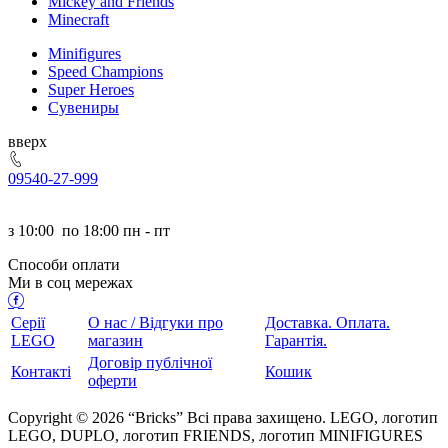
Mickey and Friends
Minecraft
Minifigures
Speed Champions
Super Heroes
Сувениры
ерх
095
40-27-999
з
10:00
по
18:00 пн - пт
Способи оплати
Ми в соц мережах
Серії
О нас / Відгуки про
Доставка. Оплата.
LEGO
магазин
Гарантія.
Договір публічної
Контакті
Кошик
оферти
Copyright © 2026 “Bricks” Всі права захищено. LEGO, логотип
LEGO, DUPLO, логотип FRIENDS, логотип MINIFIGURES