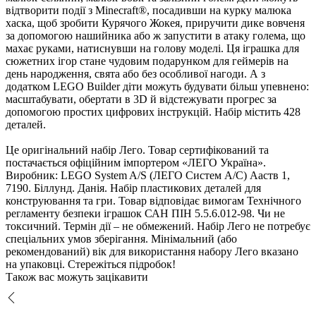
ідтворити події з Minecraft®, посадивши на курку малюка
хаска, щоб зробити Курячого Жокея, приручити дике вовченя
за допомогою нашийника або ж запустити в атаку голема, що
махає руками, натиснувши на голову моделі. Ця іграшка для
сюжетних ігор стане чудовим подарунком для геймерів на
день народження, свята або без особливої нагоди. А з
додатком LEGO Builder діти можуть будувати більш упевнено:
масштабувати, обертати в 3D й відстежувати прогрес за
допомогою простих цифрових інструкцій. Набір містить 428
деталей.
Це оригінальний набір Лего. Товар сертифікований та
постачається офіційним імпортером «ЛЕГО Україна».
иробник: LEGO System A/S (ЛЕГО Систем А/С) Ааств 1,
7190. Біллунд. Данія. Набір пластикових деталей для
конструювання та гри. Товар відповідає вимогам Технічного
регламенту безпеки іграшок САН ПІН 5.5.6.012-98. Чи не
токсичний. Термін дії – не обмежений. Набір Лего не потребує
спеціальних умов зберігання. Мінімальний (або
рекомендований) вік для використання набору Лего вказано
на упаковці. Стережіться підробок!
Також вас можуть зацікавити