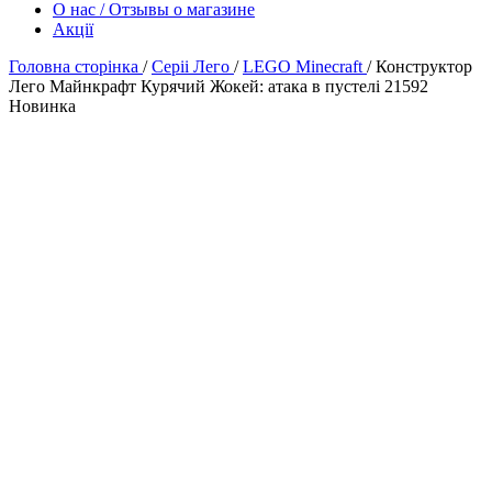
О нас / Отзывы о магазине
Акції
Головна сторінка
/
Серіі Лего
/
LEGO Minecraft
/
Конструктор
Лего Майнкрафт Курячий Жокей: атака в пустелі 21592
Новинка