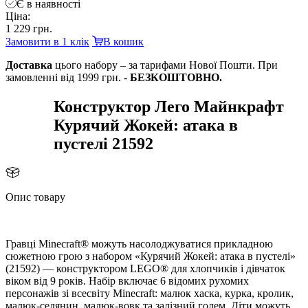
Є в наявності
Ціна:
1 229 грн.
Замовити в 1 клік
кошик
Доставка
цього набору – за тарифами Нової Пошти. При
замовленні від 1999 грн. -
БЕЗКОШТОВНО.
Конструктор Лего Майнкрафт
Курячий Жокей: атака
пустелі 21592
Опис товару
Гравці Minecraft® можуть насолоджуватися прикладною
сюжетною грою з набором «Курячий Жокей: атака в пустелі»
(21592) — конструктором LEGO® для хлопчиків і дівчаток
іком від 9 років. Набір включає 6 відомих рухомих
персонажів зі всесвіту Minecraft: малюк хаска, курка, кролик,
малюк-селянин, малюк-вовк та залізний голем. Діти можуть