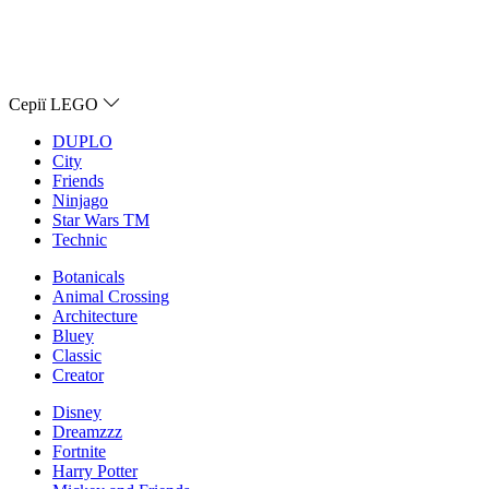
Серії LEGO
DUPLO
City
Friends
Ninjago
Star Wars TM
Technic
Botanicals
Animal Crossing
Architecture
Bluey
Classic
Creator
Disney
Dreamzzz
Fortnite
Harry Potter