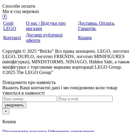
Способи оплати
Ми в соц мережах
Серії
О нас / Відгуки про
Доставка. Оплата.
LEGO
магазин
Гарантія.
Договір публічної
Контакті
Кошик
оферти
Copyright © 2025 “Bricks” Всі права захищено. LEGO, логотип
LEGO, DUPLO, логотип FRIENDS, логотип MINIFIGURES
(мініфігурки), MINDSTORMS, NINJAGO, Hidden Side, а також
мініфігурки є торговими марками корпорації LEGO Group.
©2025 The LEGO Group"
Повідомити про наявність
кажіть Ваші контактні дані і ми повідомимо коли товар
з'явиться в наявності
×
Кошик
Продовжити покупки
Оформити замовлення