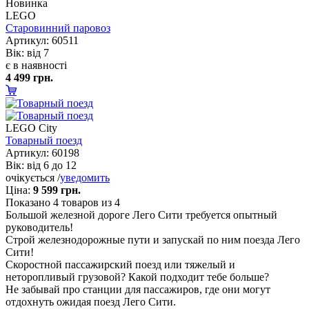
Новинка
LEGO
Старовинний паровоз
Артикул: 60511
ік: від 7
є в наявності
4 499 грн.
LEGO City
Товарный поезд
Артикул: 60198
ік: від 6 до 12
очікується /
уведомить
Ціна:
9 599 грн.
Показано
4
товаров из 4
Большой железной дороге Лего Сити требуется опытный
руководитель!
Строй железнодорожные пути и запускай по ним поезда Лего
Сити!
Скоростной пассажирский поезд или тяжелый и
неторопливый грузовой? Какой подходит тебе больше?
Не забывай про станции для пассажиров, где они могут
отдохнуть ожидая поезд Лего Сити.