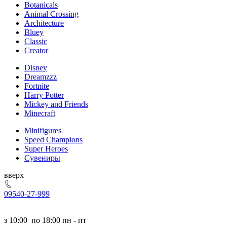
Botanicals
Animal Crossing
Architecture
Bluey
Classic
Creator
Disney
Dreamzzz
Fortnite
Harry Potter
Mickey and Friends
Minecraft
Minifigures
Speed Champions
Super Heroes
Сувениры
ерх
095
40-27-999
з
10:00
по
18:00 пн - пт