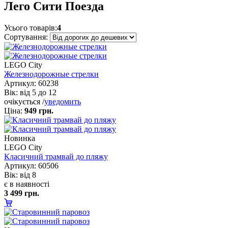
Лего Сити Поезда
Усього товарів:
4
Сортування:
LEGO City
Железнодорожные стрелки
Артикул: 60238
ік: від 5 до 12
очікується /
уведомить
Ціна:
949 грн.
Новинка
LEGO City
Класичний трамвай до пляжу
Артикул: 60506
ік: від 8
є в наявності
3 499 грн.