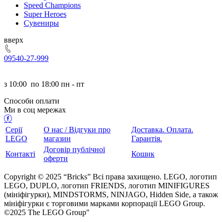
Speed Champions
Super Heroes
Сувениры
ерх
095
40-27-999
з
10:00
по
18:00 пн - пт
Способи оплати
Ми в соц мережах
Серії
О нас / Відгуки про
Доставка. Оплата.
LEGO
магазин
Гарантія.
Договір публічної
Контакті
Кошик
оферти
Copyright © 2025 “Bricks” Всі права захищено. LEGO, логотип
LEGO, DUPLO, логотип FRIENDS, логотип MINIFIGURES
(мініфігурки), MINDSTORMS, NINJAGO, Hidden Side, а також
мініфігурки є торговими марками корпорації LEGO Group.
©2025 The LEGO Group"