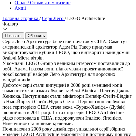
О нас / Отзывы о магазине
Акції
Головна сторінка
/
Серіі Лего
/
LEGO Architecture
Фильтр
Серія Лего Архітектура бере свій початок у США. Саме тут
американський архітектор Адам Рід Такер придума
икористовувати кубики LEGO, щоб відтворити найвідоміші
удівлі Міста вітрів.
У компанії LEGO Group з великим інтересом поставилися до
робіт Адама і разом вони підготували проект дивовижної
нової колекції наборів Лего Архітектура для дорослих
мандрівників.
Дебютом серії стали випущені в 2008 році зменшені копії
знаменитих чиказьких будівель: Вежі Вілліса і Центру Джона
Хенкока. Наступними стали мініатюри Емпайр-Стейт-Білдін
Нью-Йорку і Спейс-Нідл в Сіетлі. Першою копією будівлі
поза територією США стала вежа «Бурдж-Халіфа» (Дубай),
що вийшла в 2011 році. І з тих пір серія LEGO Architecture
рідко гостювала в США, подорожуючи Італією, Японією,
Німеччиною та іншими країнами.
Починаючи з 2008 року дизайнери унікальної серії збірних
моделей LEGO Architecture знаходяться в постійному пошуку