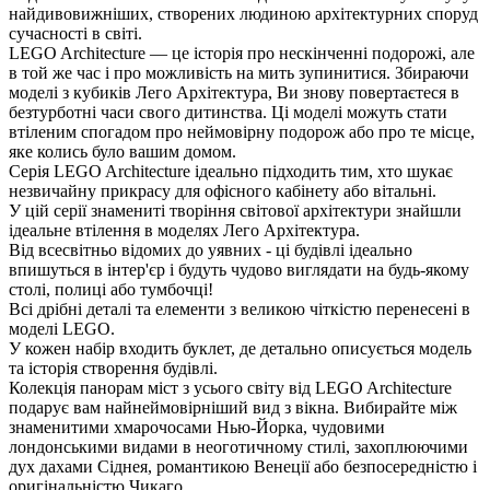
найдивовижніших, створених людиною архітектурних споруд
сучасності в світі.
LEGO Architecture — це історія про нескінченні подорожі, але
той же час і про можливість на мить зупинитися. Збираючи
моделі з кубиків Лего Архітектура, Ви знову повертаєтеся
езтурботні часи свого дитинства. Ці моделі можуть стати
тіленим спогадом про неймовірну подорож або про те місце,
яке колись було вашим домом.
Серія LEGO Architecture ідеально підходить тим, хто шукає
незвичайну прикрасу для офісного кабінету або вітальні.
У цій серії знамениті творіння світової архітектури знайшли
ідеальне втілення в моделях Лего Архітектура.
ід всесвітньо відомих до уявних - ці будівлі ідеально
пишуться в інтер'єр і будуть чудово виглядати на будь-якому
столі, полиці або тумбочці!
сі дрібні деталі та елементи з великою чіткістю перенесені
моделі LEGO.
У кожен набір входить буклет, де детально описується модель
та історія створення будівлі.
Колекція панорам міст з усього світу від LEGO Architecture
подарує вам найнеймовірніший вид з вікна. Вибирайте між
знаменитими хмарочосами Нью-Йорка, чудовими
лондонськими видами в неоготичному стилі, захоплюючими
дух дахами Сіднея, романтикою Венеції або безпосередністю і
оригінальністю Чикаго.