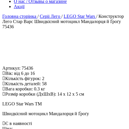
О нас / Отзывы о магазине
Акції
Головна сторінка
/
Серіі Лего
/
LEGO Star Wars
/
Конструктор
Лего Стар Варс Швидкісний мотоцикл Мандалорця й Ґроґу
75436
Артикул: 75436
ік: від 6 до 16
Кількість фігурок: 2
Кількість деталей: 58
ага коробки: 0.3 к
Розмір коробки (ДхШхВ): 14 x 12 x 5 см
LEGO Star Wars TM
Швидкісний мотоцикл Мандалорця й Ґроґу
Є в наявності
Ціна: