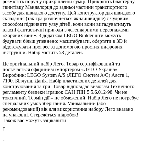
розмістіть поруч у прикріпленій сумці. Прикріпіть бластерну
интівку Мандалорця до задньої частини транспортного
засобу для швидкого доступу. Цей конструктор для швидкого
складання (так гра розпочнеться якнайшвидше) є чудовим
способом підживити уяву дітей, коли вони вигадуватимуть
ласні фантастичні пригоди з легендарними персонажами
«Зоряних війн». З додатком LEGO Builder діти можуть
удувати більш упевнено: масштабувати, обертати в 3D й
ідстежувати прогрес за допомогою простих цифрових
інструкцій. Набір містить 58 деталей.
Це оригінальний набір Лего. Товар сертифікований та
постачається офіційним імпортером «ЛЕГО Україна».
иробник: LEGO System A/S (ЛЕГО Систем А/С) Ааств 1,
7190. Біллунд. Данія. Набір пластикових деталей для
конструювання та гри. Товар відповідає вимогам Технічного
регламенту безпеки іграшок САН ПІН 5.5.6.012-98. Чи не
токсичний. Термін дії – не обмежений. Набір Лего не потребує
спеціальних умов зберігання. Мінімальний (або
рекомендований) вік для використання набору Лего вказано
на упаковці. Стережіться підробок!
Також вас можуть зацікавити