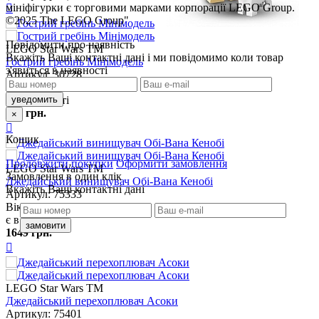
мініфігурки є торговими марками корпорації LEGO Group.
©2025 The LEGO Group"
Повідомити про наявність
кажіть Ваші контактні дані і ми повідомимо коли товар
з'явиться в наявності
×
Кошик
Продовжити покупки
Оформити замовлення
Замовлення в один клік
кажіть Ваші контактні дані