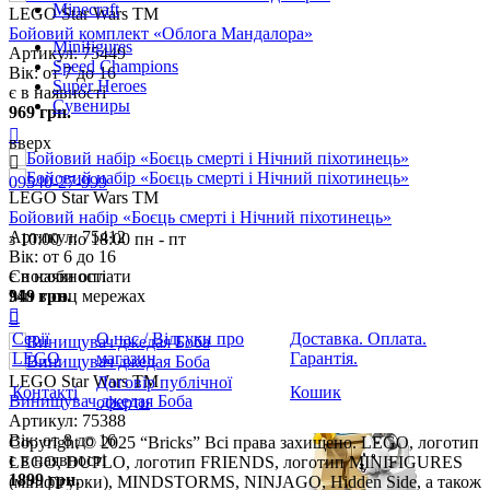
Minecraft
Minifigures
Speed Champions
Super Heroes
Сувениры
ерх
095
40-27-999
з
10:00
по
18:00 пн - пт
Способи оплати
Ми в соц мережах
Серії
О нас / Відгуки про
Доставка. Оплата.
LEGO
магазин
Гарантія.
Договір публічної
Контакті
Кошик
оферти
Copyright © 2025 “Bricks” Всі права захищено. LEGO, логотип
LEGO, DUPLO, логотип FRIENDS, логотип MINIFIGURES
(мініфігурки), MINDSTORMS, NINJAGO, Hidden Side, а також