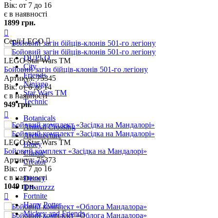
Серії LEGO
DUPLO
City
Friends
Ninjago
Star Wars TM
Technic
Botanicals
Animal Crossing
Architecture
Bluey
Classic
Creator
Disney
Dreamzzz
Fortnite
Harry Potter
Mickey and Friends