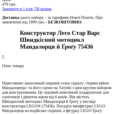
479 грн.
Замовити в 1 клік
кошик
Доставка
цього набору – за тарифами Нової Пошти. При
замовленні від 1999 грн. -
БЕЗКОШТОВНО.
Конструктор Лего Стар Варс
Швидкісний мотоцикл
Мандалорця й Ґроґу 75436
Опис товару
Перегляньте захопливий перший сезон серіалу «Зоряні війни:
Мандалорець» та його сцени на Татуїні з цим крутим набором
для конструювання. Це чудовий невеликий подаруночок для
хлопчиків і дівчаток віком від 6 років. Він містить
Швидкісний мотоцикл Мандалорця й Ґроґу у вигляді
конструктора LEGO® (75436). Посадіть мініфігурку LEGO
Мандалорця на водійське сидіння, а фігурку LEGO Ґроґу