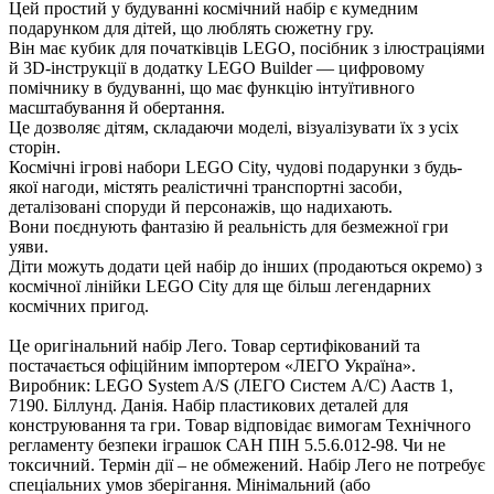
Цей простий у будуванні космічний набір є кумедним
подарунком для дітей, що люблять сюжетну гру.
ін має кубик для початківців LEGO, посібник з ілюстраціями
й 3D-інструкції в додатку LEGO Builder — цифровому
помічнику в будуванні, що має функцію інтуїтивного
масштабування й обертання.
Це дозволяє дітям, складаючи моделі, візуалізувати їх з усіх
сторін.
Космічні ігрові набори LEGO City, чудові подарунки з будь-
якої нагоди, містять реалістичні транспортні засоби,
деталізовані споруди й персонажів, що надихають.
они поєднують фантазію й реальність для безмежної гри
уяви.
Діти можуть додати цей набір до інших (продаються окремо) з
космічної лінійки LEGO City для ще більш легендарних
космічних пригод.
Це оригінальний набір Лего. Товар сертифікований та
постачається офіційним імпортером «ЛЕГО Україна».
иробник: LEGO System A/S (ЛЕГО Систем А/С) Ааств 1,
7190. Біллунд. Данія. Набір пластикових деталей для
конструювання та гри. Товар відповідає вимогам Технічного
регламенту безпеки іграшок САН ПІН 5.5.6.012-98. Чи не
токсичний. Термін дії – не обмежений. Набір Лего не потребує
спеціальних умов зберігання. Мінімальний (або