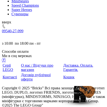
Minifigures
Speed Champions
Super Heroes
Сувениры
ерх
095
40-27-999
з
10:00
по
18:00 пн - пт
Способи оплати
Ми в соц мережах
Серії
О нас / Відгуки про
Доставка. Оплата.
LEGO
магазин
Гарантія.
Договір публічної
Контакті
Кошик
оферти
Copyright © 2025 “Bricks” Всі права захищено. LEGO, логотип
LEGO, DUPLO, логотип FRIENDS, логотип MINIFIGURES
(мініфігурки), MINDSTORMS, NINJAGO, Hidden Side, а також
мініфігурки є торговими марками корпорації LEGO Group.
©2025 The LEGO Group"