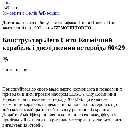
Ціна:
949 грн.
Замовити в 1 клік
кошик
Доставка
цього набору – за тарифами Нової Пошти. При
замовленні від 1999 грн. -
БЕЗКОШТОВНО.
Конструктор Лего Сити Космічний
корабель і дослідження астероїда 60429
Опис товару
Приєднуйтеся до свого маленького космонавта в позаземних
пригодах із цим ігровим набором LEGO® City Космічний
корабель і дослідження астероїда (60429), що включає
космічний корабель і 2 декорації на поверхні астероїда, що
зображують лабораторію й ділянку розкопок із краном.
Додайте 2 мініфігурки членів космічного екіпажу, фігурку
прибульця й багатий на кристали метеорит для творчої гри та
игадування історій.