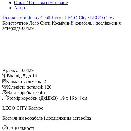
О нас / Отзывы о магазине
Акції
Головна сторінка
/
Серіі Лего
/
LEGO City
/
LEGO City
/
Конструктор Лего Сити Космічний корабель і дослідження
астероїда 60429
Артикул: 60429
ік: від 5 до 14
Кількість фігурок: 2
Кількість деталей: 126
ага коробки: 0.4 к
Розмір коробки (ДхШхВ): 19 x 16 x 4 см
LEGO CITY Космос
Космічний корабель і дослідження астероїда
Є в наявності