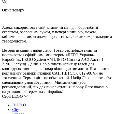
Опис товару
Алекс використовує свій алмазний меч для боротьби зі
скелетом, озброєним луком, у печері з глиною, мохом,
квітами, ліанами, ягодами, що світяться, і великим розкладним
твердолистом.
Це оригінальний набір Лего. Товар сертифікований та
постачається офіційним імпортером «ЛЕГО Україна».
иробник: LEGO System A/S (ЛЕГО Систем А/С) Ааств 1,
7190. Біллунд. Данія. Набір пластикових деталей для
конструювання та гри. Товар відповідає вимогам Технічного
регламенту безпеки іграшок САН ПІН 5.5.6.012-98. Чи не
токсичний. Термін дії – не обмежений. Набір Лего не потребує
спеціальних умов зберігання. Мінімальний (або
рекомендований) вік для використання набору Лего вказано
на упаковці. Стережіться підробок!
Серії LEGO
DUPLO
City