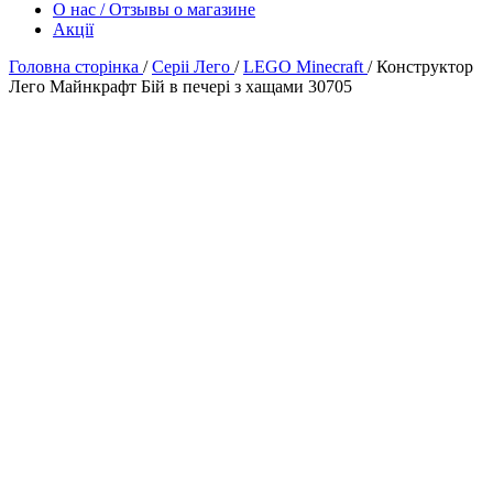
О нас / Отзывы о магазине
Акції
Головна сторінка
/
Серіі Лего
/
LEGO Minecraft
/
Конструктор
Лего Майнкрафт Бій в печері з хащами 30705