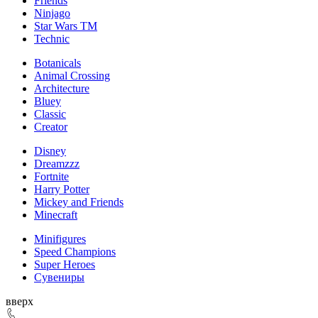
Friends
Ninjago
Star Wars TM
Technic
Botanicals
Animal Crossing
Architecture
Bluey
Classic
Creator
Disney
Dreamzzz
Fortnite
Harry Potter
Mickey and Friends
Minecraft
Minifigures
Speed Champions
Super Heroes
Сувениры
ерх