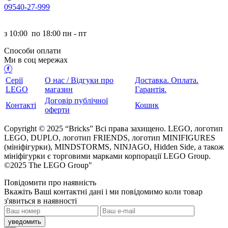
095
40-27-999
з
10:00
по
18:00 пн - пт
Способи оплати
Ми в соц мережах
Серії
О нас / Відгуки про
Доставка. Оплата.
LEGO
магазин
Гарантія.
Договір публічної
Контакті
Кошик
оферти
Copyright © 2025 “Bricks” Всі права захищено. LEGO, логотип
LEGO, DUPLO, логотип FRIENDS, логотип MINIFIGURES
(мініфігурки), MINDSTORMS, NINJAGO, Hidden Side, а також
мініфігурки є торговими марками корпорації LEGO Group.
©2025 The LEGO Group"
Повідомити про наявність
кажіть Ваші контактні дані і ми повідомимо коли товар
з'явиться в наявності