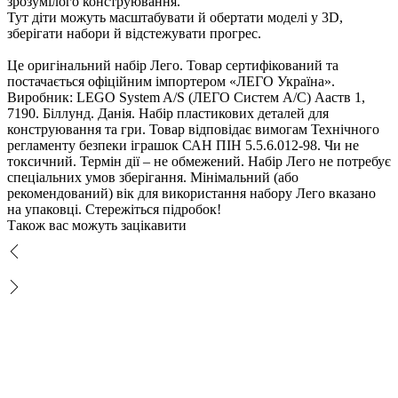
зрозумілого конструювання.
Тут діти можуть масштабувати й обертати моделі у 3D,
зберігати набори й відстежувати прогрес.
Це оригінальний набір Лего. Товар сертифікований та
постачається офіційним імпортером «ЛЕГО Україна».
иробник: LEGO System A/S (ЛЕГО Систем А/С) Ааств 1,
7190. Біллунд. Данія. Набір пластикових деталей для
конструювання та гри. Товар відповідає вимогам Технічного
регламенту безпеки іграшок САН ПІН 5.5.6.012-98. Чи не
токсичний. Термін дії – не обмежений. Набір Лего не потребує
спеціальних умов зберігання. Мінімальний (або
рекомендований) вік для використання набору Лего вказано
на упаковці. Стережіться підробок!
Також вас можуть зацікавити