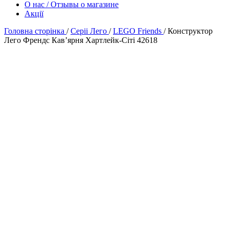
О нас / Отзывы о магазине
Акції
Головна сторінка
/
Серіі Лего
/
LEGO Friends
/
Конструктор
Лего Френдс Кавʼярня Хартлейк-Сіті 42618