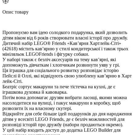
Опис товару
Пропонуємо вам ідею солодкого подарунка, який дозволить
дітям віком від 6 років створювати власні історії про дружбу.
Дитячий набір LEGO® Friends «Кавʼярня Хартлейк-Сіті»
(42618) містить кавʼярню у стилі кондитерської і також трьох
мініляльок LEGOFriends і фігурку собаки.
У наборі також є безліч аксесуарів на тему кавʼярні, які
допоможуть дівчаткам і хлопчикам розвинути уяву у грі.
Ця іграшка для соціального розвитку розповідає історію
Пейслі й Оллі, які відвідують свою улюблену кавʼярню в Харт
лейк-Сіті.
Беатріс сортує макаруни та пече тістечка на кухні, де є
іграшкова духовка й кавоварка.
Потім вона допомагає друзям вибрати ласощі, якими можна
насолодитися на вулиці, і пакує макаруни в коробку, що
розвозити їх на власному скутері.
ідкрийте для себе більше ідей подарунків до дня народження
дітям у всесвіті LEGO Friends, де є безліч можливостей для
розповіді історій про дружбу (набори продаються окремо).
У цей набір входить доступ до додатка LEGO Builder для