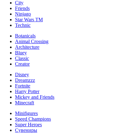
City
Friends
Ninjago
Star Wars TM
Technic
Botanicals
Animal Crossing
Architecture
Bluey
Classic
Creator
Disney
Dreamzzz
Fortnite
Harry Potter
Mickey and Friends
Minecraft
Minifigures
Speed Champions
Super Heroes
Сувениры