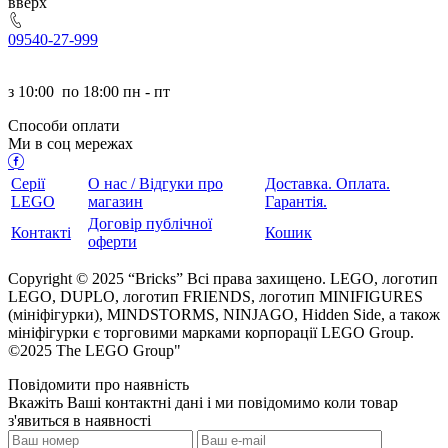
ерх
095
40-27-999
з
10:00
по
18:00 пн - пт
Способи оплати
Ми в соц мережах
Серії
О нас / Відгуки про
Доставка. Оплата.
LEGO
магазин
Гарантія.
Договір публічної
Контакті
Кошик
оферти
Copyright © 2025 “Bricks” Всі права захищено. LEGO, логотип
LEGO, DUPLO, логотип FRIENDS, логотип MINIFIGURES
(мініфігурки), MINDSTORMS, NINJAGO, Hidden Side, а також
мініфігурки є торговими марками корпорації LEGO Group.
©2025 The LEGO Group"
Повідомити про наявність
кажіть Ваші контактні дані і ми повідомимо коли товар
з'явиться в наявності