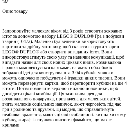
Опис товару
Запропонуйте малюкам віком від 3 років створити яскравих
істот за допомогою набору LEGO® DUPLO® Гра з побудови
тварин (10472). Маленькі будівельники використовують
картинки та дрібну моторику, щоб скласти фігурки тварин
LEGO® DUPLO® або створити вигаданих істот. Вони
икористовуватимуть свою уяву та навички комунікації, що
игадати назви для своїх нових цікавих видів. Розвивальна
іграшка комплектується картками, на яких з обох бокі
зображені ідеї для конструювання. З 94 кубиків малюки
можуть одночасно побудувати 4 іграшки диких тварин. Вони
можуть перевернути картки, щоб перетворити кубики на ще 4
істоти. Потім поміняйте верхню і нижню половинки, що
дослідити цікаві комбінації. Ця захоплива ідея для
розвивального подарунка, призначена для маленьких дітей,
чить малюків соціальних навичок, як-от черговість під час
ри з родиною та друзями. Ці моделі, що справлятимуть
неабияке враження, мають цікаві особливості: кит на хиткому
кубику, жираф із гнучкою шиєю та фламінго, що махає
крилами.