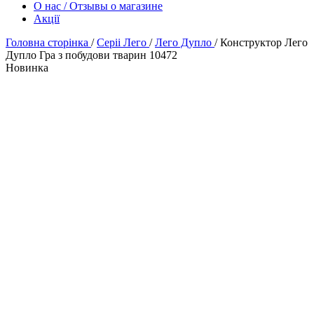
О нас / Отзывы о магазине
Акції
Головна сторінка
/
Серіі Лего
/
Лего Дупло
/
Конструктор Лего
Дупло Гра з побудови тварин 10472
Новинка