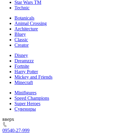
Star Wars TM
Technic
Botanicals
Animal Crossing
Architecture
Bluey
Classic
Creator
Disney
Dreamzzz
Fortnite
Harry Potter
Mickey and Friends
Minecraft
Minifigures
Speed Champions
Super Heroes
Сувениры
ерх
095
40-27-999