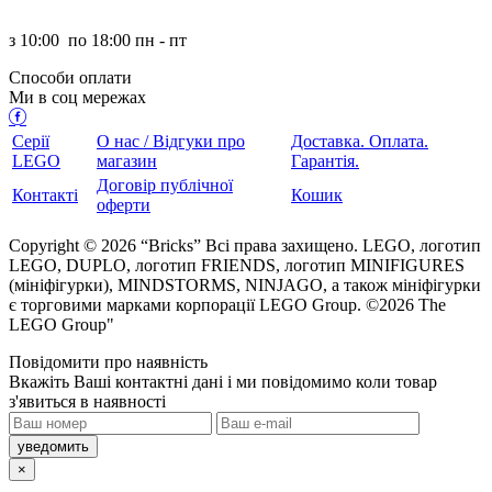
з
10:00
по
18:00 пн - пт
Способи оплати
Ми в соц мережах
Серії
О нас / Відгуки про
Доставка. Оплата.
LEGO
магазин
Гарантія.
Договір публічної
Контакті
Кошик
оферти
Copyright © 2026 “Bricks” Всі права захищено. LEGO, логотип
LEGO, DUPLO, логотип FRIENDS, логотип MINIFIGURES
(мініфігурки), MINDSTORMS, NINJAGO, а також мініфігурки
є торговими марками корпорації LEGO Group. ©2026 The
LEGO Group"
Повідомити про наявність
кажіть Ваші контактні дані і ми повідомимо коли товар
з'явиться в наявності
×