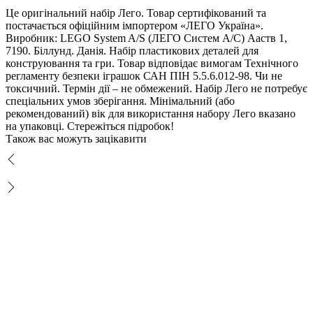
Це оригінальний набір Лего. Товар сертифікований та
постачається офіційним імпортером «ЛЕГО Україна».
иробник: LEGO System A/S (ЛЕГО Систем А/С) Ааств 1,
7190. Біллунд. Данія. Набір пластикових деталей для
конструювання та гри. Товар відповідає вимогам Технічного
регламенту безпеки іграшок САН ПІН 5.5.6.012-98. Чи не
токсичний. Термін дії – не обмежений. Набір Лего не потребує
спеціальних умов зберігання. Мінімальний (або
рекомендований) вік для використання набору Лего вказано
на упаковці. Стережіться підробок!
Також вас можуть зацікавити