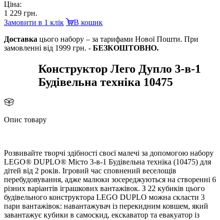
Ціна:
1 229 грн.
Замовити в 1 клік
кошик
Доставка
цього набору – за тарифами Нової Пошти. При
замовленні від 1999 грн. -
БЕЗКОШТОВНО.
Конструктор Лего Дупло 3-в-1
Будівельна техніка 10475
Опис товару
Розвивайте творчі здібності своєї малечі за допомогою набору
LEGO® DUPLO® Місто 3-в-1 Будівельна техніка (10475) для
дітей від 2 років. Ігровий час сповнений веселощі
перебудовування, адже малюки зосереджуються на створенні 6
різних варіантів іграшкових вантажівок. З 22 кубиків цього
удівельного конструктора LEGO DUPLO можна скласти 3
пари вантажівок: навантажувач із перекидним ковшем, який
завантажує кубики в самоскид, екскаватор та евакуатор із