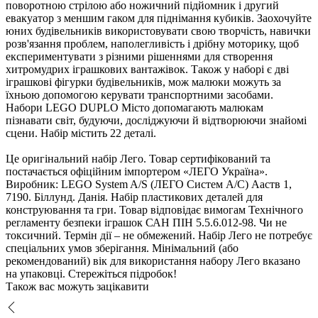
поворотною стрілою або ножичний підйомник і другий
евакуатор з меншим гаком для піднімання кубиків. Заохочуйте
юних будівельників використовувати свою творчість, навички
розв'язання проблем, наполегливість і дрібну моторику, що
експериментувати з різними рішеннями для створення
хитромудрих іграшкових вантажівок. Також у наборі є дві
іграшкові фігурки будівельників, мож малюки можуть за
їхньою допомогою керувати транспортними засобами.
Набори LEGO DUPLO Місто допомагають малюкам
пізнавати світ, будуючи, досліджуючи й відтворюючи знайомі
сцени. Набір містить 22 деталі.
Це оригінальний набір Лего. Товар сертифікований та
постачається офіційним імпортером «ЛЕГО Україна».
иробник: LEGO System A/S (ЛЕГО Систем А/С) Ааств 1,
7190. Біллунд. Данія. Набір пластикових деталей для
конструювання та гри. Товар відповідає вимогам Технічного
регламенту безпеки іграшок САН ПІН 5.5.6.012-98. Чи не
токсичний. Термін дії – не обмежений. Набір Лего не потребує
спеціальних умов зберігання. Мінімальний (або
рекомендований) вік для використання набору Лего вказано
на упаковці. Стережіться підробок!
Також вас можуть зацікавити