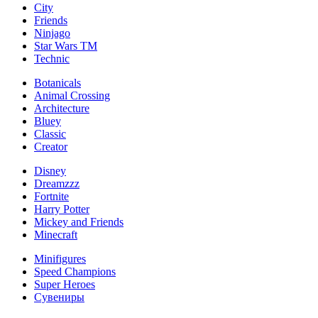
City
Friends
Ninjago
Star Wars TM
Technic
Botanicals
Animal Crossing
Architecture
Bluey
Classic
Creator
Disney
Dreamzzz
Fortnite
Harry Potter
Mickey and Friends
Minecraft
Minifigures
Speed Champions
Super Heroes
Сувениры