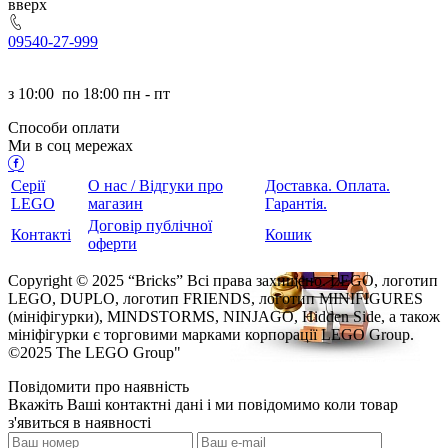
ерх
095
40-27-999
з
10:00
по
18:00 пн - пт
Способи оплати
Ми в соц мережах
Серії
О нас / Відгуки про
Доставка. Оплата.
LEGO
магазин
Гарантія.
Договір публічної
Контакті
Кошик
оферти
Copyright © 2025 “Bricks” Всі права захищено. LEGO, логотип
LEGO, DUPLO, логотип FRIENDS, логотип MINIFIGURES
(мініфігурки), MINDSTORMS, NINJAGO, Hidden Side, а також
мініфігурки є торговими марками корпорації LEGO Group.
©2025 The LEGO Group"
Повідомити про наявність
кажіть Ваші контактні дані і ми повідомимо коли товар
з'явиться в наявності