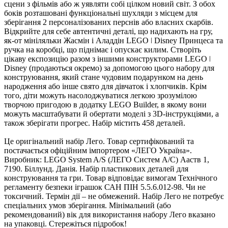
сцени з фільмів або ж уявляти собі цілком новий світ. З обох
оків розташовані функціональні шухляди з місцем для
зберігання 2 персоналізованих перснів або власних скарбів.
ідкрийте для себе автентичні деталі, що надихають на гру,
як-от мініляльки Жасмін і Аладдін LEGO ǀ Disney Принцеса та
ручка на коробці, що піднімає і опускає килим. Створіть
цікаву експозицію разом з іншими конструкторами LEGO ǀ
Disney (продаються окремо) за допомогою цього набору для
конструювання, який стане чудовим подарунком на день
народження або інше свято для дівчаток і хлопчиків. Крім
того, діти можуть насолоджуватися легкою зрозумілою
творчою пригодою в додатку LEGO Builder, в якому вони
можуть масштабувати й обертати моделі з 3D-інструкціями, а
також зберігати прогрес. Набір містить 458 деталей.
Це оригінальний набір Лего. Товар сертифікований та
постачається офіційним імпортером «ЛЕГО Україна».
иробник: LEGO System A/S (ЛЕГО Систем А/С) Ааств 1,
7190. Біллунд. Данія. Набір пластикових деталей для
конструювання та гри. Товар відповідає вимогам Технічного
регламенту безпеки іграшок САН ПІН 5.5.6.012-98. Чи не
токсичний. Термін дії – не обмежений. Набір Лего не потребує
спеціальних умов зберігання. Мінімальний (або
рекомендований) вік для використання набору Лего вказано
на упаковці. Стережіться підробок!