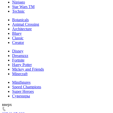
Ninjago
Star Wars TM
Technic
Botanicals
Animal Crossing
Architecture
Bluey
Classic
Creator
Disney
Dreamzzz
Fortnite
Harry Potter
Mickey and Friends
Minecraft
Minifigures
Speed Champions
Super Heroes
Сувениры
ерх