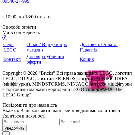
095
40-27-999
з
10:00
по
18:00 пн - пт
Способи оплати
Ми в соц мережах
Серії
О нас / Відгуки про
Доставка. Оплата.
LEGO
магазин
Гарантія.
Договір публічної
Контакті
Кошик
оферти
Copyright © 2026 “Bricks” Всі права захищено. LEGO, логотип
LEGO, DUPLO, логотип FRIENDS, логотип MINIFIGURES
(мініфігурки), MINDSTORMS, NINJAGO, а також мініфігурки
є торговими марками корпорації LEGO Group. ©2026 The
LEGO Group"
Повідомити про наявність
кажіть Ваші контактні дані і ми повідомимо коли товар
з'явиться в наявності
×