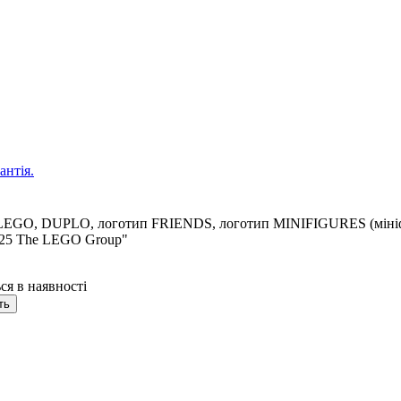
антія.
тип LEGO, DUPLO, логотип FRIENDS, логотип MINIFIGURES (мін
025 The LEGO Group"
ся в наявності