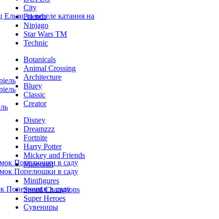
City
Friends
Ninjago
Star Wars TM
Technic
Botanicals
Animal Crossing
Architecture
Bluey
Classic
Creator
Disney
Dreamzzz
Fortnite
Harry Potter
Mickey and Friends
Minecraft
Minifigures
Speed Champions
Super Heroes
Сувениры