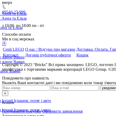
ерх
095
40-27-999
з
10:00
по
18:00 пн - пт
Способи оплати
Ми в соц мережах
Серії LEGO
О нас / Відгуки про магазин
Доставка. Оплата. Гар
Контакті
Договір публічної оферти
Кошик
Copyright © 2025 “Bricks” Всі права захищено. LEGO, лого
мініфігурки є торговими марками корпорації LEGO Group. ©2
Повідомити про наявність
кажіть Ваші контактні дані і ми повідомимо коли товар з'явить
×
Кошик
Продовжити покупки
Оформити замовлення
Замовлення в один клік