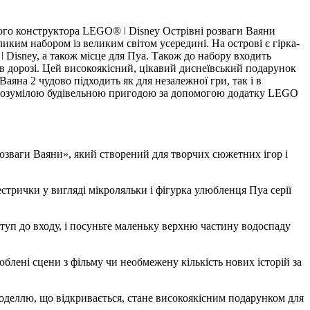
вого конструктора LEGO® ǀ Disney Острівні розваги Ваяни
ким набором із великим світом усередині. На острові є гірка-
Disney, а також місце для Пуа. Також до набору входить
 в дорозі. Цей високоякісний, цікавий диснеївський подарунок
Ваяна 2 чудово підходить як для незалежної гри, так і
 зрозумілою будівельною пригодою за допомогою додатку LEGO
 розваги Ваяни», який створений для творчих сюжетних ігор і
трички у вигляді мікроляльки і фігурка улюбленця Пуа серії
туп до входу, і посуньте маленьку верхню частину водоспаду
блені сцени з фільму чи необмежену кількість нових історій за
оделлю, що відкривається, стане високоякісним подарунком для