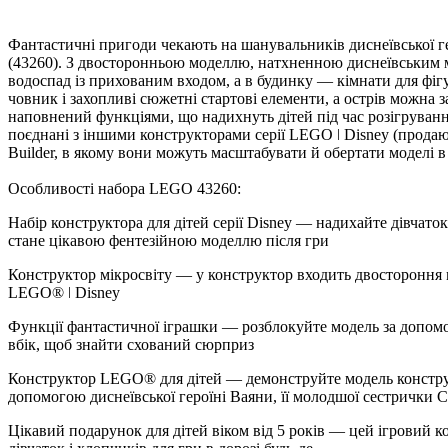
Фантастичні пригоди чекають на шанувальників диснеївської ге
(43260). З двосторонньою моделлю, натхненною диснеївським му
одоспад із прихованим входом, а в будинку — кімнати для фігу
човник і захопливі сюжетні стартові елементи, а острів можна
наповнений функціями, що надихнуть дітей під час розігрування
поєднані з іншими конструкторами серії LEGO ǀ Disney (прода
Builder, в якому вони можуть масштабувати й обертати моделі в
Особливості набора LEGO 43260:
Набір конструктора для дітей серії Disney — надихайте дівчато
стане цікавою фентезійною моделлю після гри
Конструктор мікросвіту — у конструктор входить двостороння м
LEGO® ǀ Disney
Функції фантастичної іграшки — розблокуйте модель за допомог
ік, щоб знайти схований сюрприз
Конструктор LEGO® для дітей — демонструйте модель конструкто
допомогою диснеївської героїні Ваяни, її молодшої сестрички С
Цікавий подарунок для дітей віком від 5 років — цей ігровий