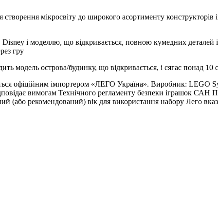
 створення мікросвіту до широкого асортименту конструкторів 
isney і моделлю, що відкривається, повною кумедних деталей і 
рез гру
ить модель острова/будинку, що відкривається, і сягає понад 10
ється офіційним імпортером «ЛЕГО Україна». Виробник: LEGO Sys
дповідає вимогам Технічного регламенту безпеки іграшок САН ПІН
ний (або рекомендований) вік для використання набору Лего вказ