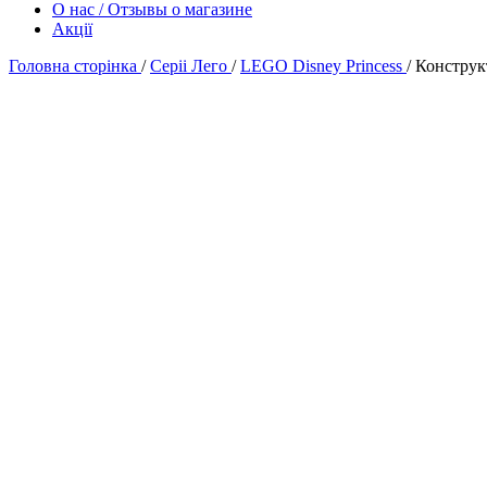
О нас / Отзывы о магазине
Акції
Головна сторінка
/
Серіі Лего
/
LEGO Disney Princess
/
Конструк