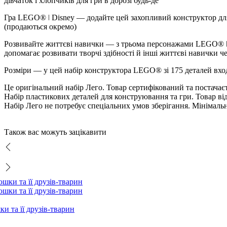
дівчаток і хлопчиків для гри в дорозі будь-де
Гра LEGO® ǀ Disney — додайте цей захопливий конструктор для
(продаються окремо)
Розвивайте життєві навички — з трьома персонажами LEGO® ǀ D
допомагає розвивати творчі здібності й інші життєві навички че
Розміри — у цей набір конструктора LEGO® зі 175 деталей вход
Це оригінальний набір Лего. Товар сертифікований та постача
Набір пластикових деталей для конструювання та гри. Товар ві
Набір Лего не потребує спеціальних умов зберігання. Мінімаль
Також вас можуть зацікавити