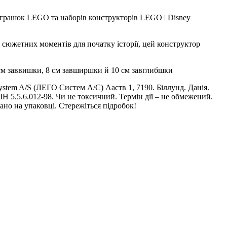
іграшок LEGO та наборів конструкторів LEGO ǀ Disney
сюжетних моментів для початку історії, цей конструктор
 см заввишки, 8 см завширшки й 10 см завглибшки
tem A/S (ЛЕГО Систем А/С) Ааств 1, 7190. Біллунд. Данія.
 5.5.6.012-98. Чи не токсичний. Термін дії – не обмежений.
ано на упаковці. Стережіться підробок!