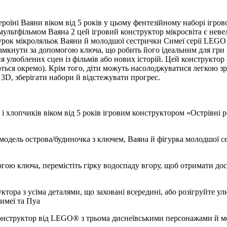
роїні Ваяни віком від 5 років у цьому фентезійному наборі ігро
льтфільмом Ваяна 2 цей ігровий конструктор мікросвіта є невели
рок мікроляльок Ваяни й молодшої сестрички Симеї серії LEGO ǀ 
 замкнути за допомогою ключа, що робить його ідеальним для гри
 улюблених сцен із фільмів або нових історій. Цей конструктор 
ються окремо). Крім того, діти можуть насолоджуватися легкою
 3D, зберігати набори й відстежувати прогрес.
к і хлопчиків віком від 5 років ігровим конструктором «Острівні
одель острова/будиночка з ключем, Ваяна й фігурка молодшої сес
ою ключа, перемістіть гірку водоспаду вгору, щоб отримати дос
ра з усіма деталями, що заховані всередині, або розігруйте улю
имеї та Пуа
 конструктор від LEGO® з трьома диснеївськими персонажами й м