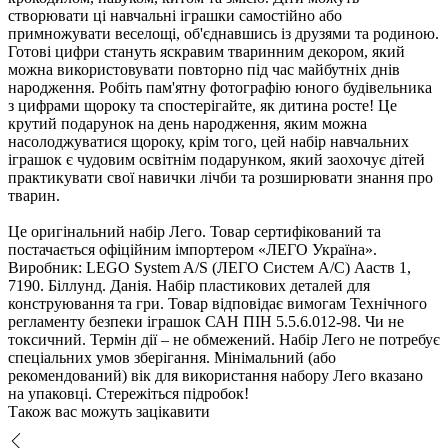
створювати ці навчальні іграшки самостійно або
примножувати веселощі, об'єднавшись із друзями та родиною.
Готові цифри стануть яскравим тваринним декором, який
можна використовувати повторно під час майбутніх дні
народження. Робіть пам'ятну фотографію юного будівельника
з цифрами щороку та спостерігайте, як дитина росте! Це
крутий подарунок на день народження, яким можна
насолоджуватися щороку, крім того, цей набір навчальних
іграшок є чудовим освітнім подарунком, який заохочує дітей
практикувати свої навички лічби та розширювати знання про
тварин.
Це оригінальний набір Лего. Товар сертифікований та
постачається офіційним імпортером «ЛЕГО Україна».
иробник: LEGO System A/S (ЛЕГО Систем А/С) Ааств 1,
7190. Біллунд. Данія. Набір пластикових деталей для
конструювання та гри. Товар відповідає вимогам Технічного
регламенту безпеки іграшок САН ПІН 5.5.6.012-98. Чи не
токсичний. Термін дії – не обмежений. Набір Лего не потребує
спеціальних умов зберігання. Мінімальний (або
рекомендований) вік для використання набору Лего вказано
на упаковці. Стережіться підробок!
Також вас можуть зацікавити