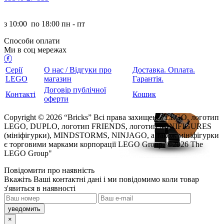
з
10:00
по
18:00 пн - пт
Способи оплати
Ми в соц мережах
Серії
О нас / Відгуки про
Доставка. Оплата.
LEGO
магазин
Гарантія.
Договір публічної
Контакті
Кошик
оферти
Copyright © 2026 “Bricks” Всі права захищено. LEGO, логотип
LEGO, DUPLO, логотип FRIENDS, логотип MINIFIGURES
(мініфігурки), MINDSTORMS, NINJAGO, а також мініфігурки
є торговими марками корпорації LEGO Group. ©2026 The
LEGO Group"
Повідомити про наявність
кажіть Ваші контактні дані і ми повідомимо коли товар
з'явиться в наявності
×