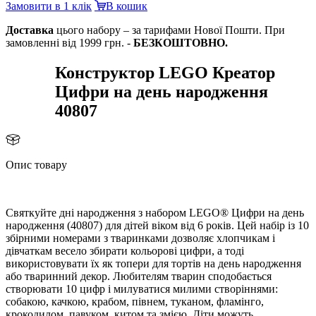
Замовити в 1 клік
кошик
Доставка
цього набору – за тарифами Нової Пошти. При
замовленні від 1999 грн. -
БЕЗКОШТОВНО.
Конструктор LEGO Креатор
Цифри на день народження
40807
Опис товару
Святкуйте дні народження з набором LEGO® Цифри на день
народження (40807) для дітей віком від 6 років. Цей набір із 10
збірними номерами з тваринками дозволяє хлопчикам і
дівчаткам весело збирати кольорові цифри, а тоді
икористовувати їх як топери для тортів на день народження
або тваринний декор. Любителям тварин сподобається
створювати 10 цифр і милуватися милими створіннями:
собакою, качкою, крабом, півнем, туканом, фламінго,
крокодилом, павуком, китом та змією. Діти можуть