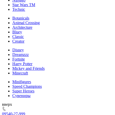
Ninjago
Star Wars TM
Technic
Botanicals
Animal Crossing
Architecture
Bluey
Classic
Creator
Disney
Dreamzzz
Fortnite
Harry Potter
Mickey and Friends
Minecraft
Minifigures
Speed Champions
Super Heroes
Сувениры
ерх
095
40-27-999