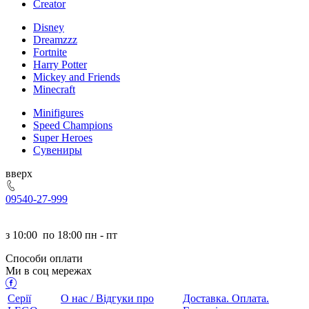
Creator
Disney
Dreamzzz
Fortnite
Harry Potter
Mickey and Friends
Minecraft
Minifigures
Speed Champions
Super Heroes
Сувениры
ерх
095
40-27-999
з
10:00
по
18:00 пн - пт
Способи оплати
Ми в соц мережах
Серії
О нас / Відгуки про
Доставка. Оплата.