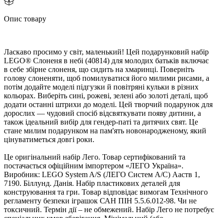
Опис товару
Ласкаво просимо у світ, маленький! Цей подарунковий набір
LEGO® Слоненя в небі (40814) для молодих батьків включає
себе збірне слоненя, що сидить на хмаринці. Поверніть
олову слоненяти, щоб помилуватися його милими рисами, а
потім додайте моделі підгузки й повітряні кульки в різних
кольорах. Виберіть сині, рожеві, зелені або золоті деталі, що
додати останні штрихи до моделі. Цей творчий подарунок для
дорослих — чудовий спосіб відсвяткувати появу дитини, а
також ідеальний вибір для гендер-паті та дитячих свят. Це
стане милим подарунком на пам'ять новонародженому, який
цінуватиметься довгі роки.
Це оригінальний набір Лего. Товар сертифікований та
постачається офіційним імпортером «ЛЕГО Україна».
иробник: LEGO System A/S (ЛЕГО Систем А/С) Ааств 1,
7190. Біллунд. Данія. Набір пластикових деталей для
конструювання та гри. Товар відповідає вимогам Технічного
регламенту безпеки іграшок САН ПІН 5.5.6.012-98. Чи не
токсичний. Термін дії – не обмежений. Набір Лего не потребує