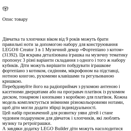
Опис товару
Дівчатка та хлопчики віком від 9 років можуть брати
правильні ноти за допомогою набору для конструювання
LEGO® Creator 3 в 1 Музичний декор «Фортепіано з котом»
(31392). Ця яскрава деталізована іграшка на музичну тематику
пропонує 3 різні варіанти складання з одного і того ж набору
кубиків. Діти можуть вирішити побудувати іграшкове
фортепіано з котиком, сидінням, мікрофоном на підставці,
нотною книгою, рухомими клавішами та регульованою
кришкою.
Перебудовуйте його на радіоприймач з рухомою антеною і
касетними дверцятами або на програвач платівок із рухомим
диском, тонармом і кнопками з коробкою для платівок. Кожна
модель комплектується знімними різнокольоровими нотами,
щоб діти могли додати збірці індивідуальності.
Цей набір призначений для розвитку уяви дітей і стане
чудовим подарунком для дівчаток і хлопчиків, які люблять
музику та ретроіграшки.
А завдяки додатку LEGO Builder діти можуть насолодитися