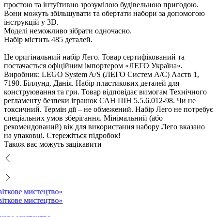
простою та інтуїтивно зрозумілою будівельною пригодою.
они можуть збільшувати та обертати набори за допомогою
інструкцій у 3D.
Моделі неможливо зібрати одночасно.
Набір містить 485 деталей.
Це оригінальний набір Лего. Товар сертифікований та
постачається офіційним імпортером «ЛЕГО Україна».
иробник: LEGO System A/S (ЛЕГО Систем А/С) Ааств 1,
7190. Біллунд. Данія. Набір пластикових деталей для
конструювання та гри. Товар відповідає вимогам Технічного
регламенту безпеки іграшок САН ПІН 5.5.6.012-98. Чи не
токсичний. Термін дії – не обмежений. Набір Лего не потребує
спеціальних умов зберігання. Мінімальний (або
рекомендований) вік для використання набору Лего вказано
на упаковці. Стережіться підробок!
Також вас можуть зацікавити