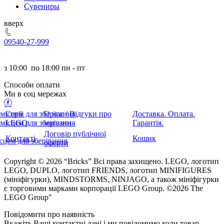
Сувениры
ерх
095
40-27-999
з
10:00
по
18:00 пн - пт
Способи оплати
Ми в соц мережах
Серії
О нас / Відгуки про
Доставка. Оплата.
LEGO
магазин
Гарантія.
Договір публічної
Контакті
Кошик
оферти
Copyright © 2026 “Bricks” Всі права захищено. LEGO, логотип
LEGO, DUPLO, логотип FRIENDS, логотип MINIFIGURES
(мініфігурки), MINDSTORMS, NINJAGO, а також мініфігурки
є торговими марками корпорації LEGO Group. ©2026 The
LEGO Group"
Повідомити про наявність
кажіть Ваші контактні дані і ми повідомимо коли товар