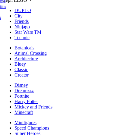
Серії LEGO
DUPLO
City
Friends
Ninjago
Star Wars TM
Technic
Botanicals
Animal Crossing
Architecture
Bluey
Classic
Creator
Disney
Dreamzzz
Fortnite
Harry Potter
Mickey and Friends
Minecraft
Minifigures
Speed Champions
Super Heroes