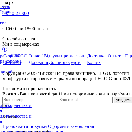
ерх
095
40-27-999
з
10:00
по
18:00 пн - пт
Способи оплати
Ми в соц мережах
Серії LEGO
О нас / Відгуки про магазин
Доставка. Оплата. Гар
Контакті
Договір публічної оферти
Кошик
Copyright © 2025 “Bricks” Всі права захищено. LEGO, лого
мініфігурки є торговими марками корпорації LEGO Group. ©2
Повідомити про наявність
кажіть Ваші контактні дані і ми повідомимо коли товар з'явить
×
Кошик
Продовжити покупки
Оформити замовлення
Замовлення в один клік
я