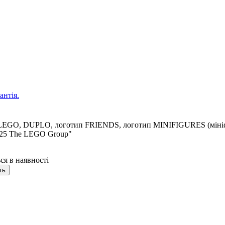
антія.
тип LEGO, DUPLO, логотип FRIENDS, логотип MINIFIGURES (мін
025 The LEGO Group"
ся в наявності