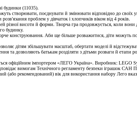
і будинки (11035).
жуть створювати, поєднувати й змінювати відповідно до своїх у
озв'язання проблем у дівчаток і хлопчиків віком від 4 років.
лей різної висоти й форми. Творча гра продовжується, коли вон
го будинку.
творче конструювання. Аби ще більше розважитися, діти можуть
зволяє дітям збільшувати масштаб, обертати моделі й відстежува
нення та дозволяють батькам розділяти з дітьми розваги й етапи р
ється офіційним імпортером «ЛЕГО Україна». Виробник: LEGO Sys
дповідає вимогам Технічного регламенту безпеки іграшок САН ПІН
ний (або рекомендований) вік для використання набору Лего вказ