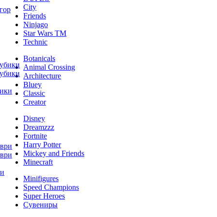
City
Friends
Ninjago
Star Wars TM
Technic
Botanicals
Animal Crossing
Architecture
Bluey
Classic
Creator
Disney
Dreamzzz
Fortnite
Harry Potter
Mickey and Friends
Minecraft
Minifigures
Speed Champions
Super Heroes
Сувениры