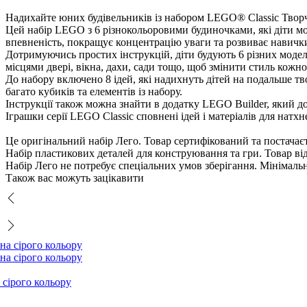
Надихайте юних будівельників із набором LEGO® Classic Творч
Цей набір LEGO з 6 різнокольоровими будиночками, які діти мо
певненість, покращує концентрацію уваги та розвиває навички р
Дотримуючись простих інструкцій, діти будують 6 різних моде
місцями двері, вікна, дахи, сади тощо, щоб змінити стиль кожно
До набору включено 8 ідей, які надихнуть дітей на подальше 
агато кубиків та елементів із набору.
Інструкції також можна знайти в додатку LEGO Builder, який до
Іграшки серії LEGO Classic сповнені ідей і матеріалів для натх
Це оригінальний набір Лего. Товар сертифікований та постача
Набір пластикових деталей для конструювання та гри. Товар ві
Набір Лего не потребує спеціальних умов зберігання. Мінімаль
Також вас можуть зацікавити