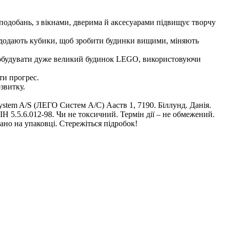
подобань, з вікнами, дверима й аксесуарами підвищує творчу
и додають кубики, щоб зробити будинки вищими, міняють
 побудувати дуже великий будинок LEGO, використовуючи
ти прогрес.
озвитку.
tem A/S (ЛЕГО Систем А/С) Ааств 1, 7190. Біллунд. Данія.
 5.5.6.012-98. Чи не токсичний. Термін дії – не обмежений.
ано на упаковці. Стережіться підробок!