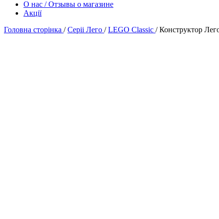
О нас / Отзывы о магазине
Акції
Головна сторінка
/
Серіі Лего
/
LEGO Classic
/
Конструктор Лего