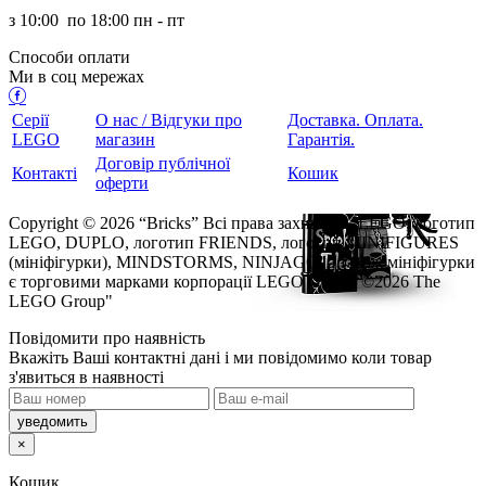
з
10:00
по
18:00 пн - пт
Способи оплати
Ми в соц мережах
Серії
О нас / Відгуки про
Доставка. Оплата.
LEGO
магазин
Гарантія.
Договір публічної
Контакті
Кошик
оферти
Copyright © 2026 “Bricks” Всі права захищено. LEGO, логотип
LEGO, DUPLO, логотип FRIENDS, логотип MINIFIGURES
(мініфігурки), MINDSTORMS, NINJAGO, а також мініфігурки
є торговими марками корпорації LEGO Group. ©2026 The
LEGO Group"
Повідомити про наявність
кажіть Ваші контактні дані і ми повідомимо коли товар
з'явиться в наявності
×
Кошик