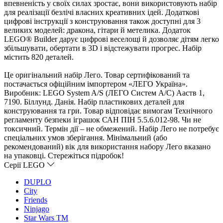
певненість у своїх силах зростає, вони використовують набір
для реалізації безлічі власних креативних ідей. Додаткові
цифрові інструкції з конструювання також доступні для 3
еликих моделей: дракона, гітари й метелика. Додаток
LEGO® Builder дарує цифрові веселощі й дозволяє дітям легко
збільшувати, обертати в 3D і відстежувати прогрес. Набір
містить 820 деталей.
Це оригінальний набір Лего. Товар сертифікований та
постачається офіційним імпортером «ЛЕГО Україна».
иробник: LEGO System A/S (ЛЕГО Систем А/С) Ааств 1,
7190. Біллунд. Данія. Набір пластикових деталей для
конструювання та гри. Товар відповідає вимогам Технічного
регламенту безпеки іграшок САН ПІН 5.5.6.012-98. Чи не
токсичний. Термін дії – не обмежений. Набір Лего не потребує
спеціальних умов зберігання. Мінімальний (або
рекомендований) вік для використання набору Лего вказано
на упаковці. Стережіться підробок!
Серії LEGO
DUPLO
City
Friends
Ninjago
Star Wars TM