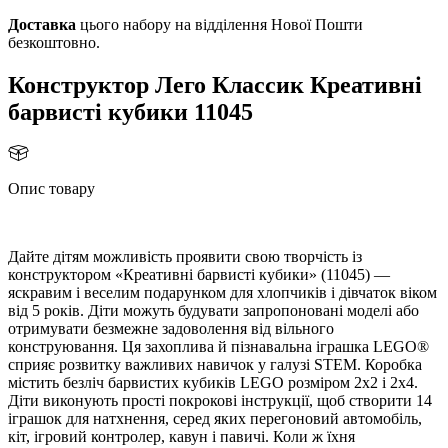
Доставка
цього набору на відділення Нової Пошти
езкоштовно.
Конструктор Лего Классик Креативні
арвисті кубики 11045
Опис товару
Дайте дітям можливість проявити свою творчість із
конструктором «Креативні барвисті кубики» (11045) —
яскравим і веселим подарунком для хлопчиків і дівчаток віком
ід 5 років. Діти можуть будувати запропоновані моделі або
отримувати безмежне задоволення від вільного
конструювання. Ця захоплива й пізнавальна іграшка LEGO®
сприяє розвитку важливих навичок у галузі STEM. Коробка
містить безліч барвистих кубиків LEGO розміром 2x2 і 2x4.
Діти виконують прості покрокові інструкції, щоб створити 14
іграшок для натхнення, серед яких перегоновий автомобіль,
кіт, ігровий контролер, кавун і павичі. Коли ж їхня